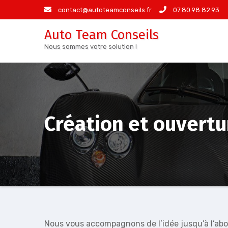
Aller
contact@autoteamconseils.fr
07.80.98.82.93
au
Auto Team Conseils
contenu
Nous sommes votre solution !
Création et ouvert
Nous vous accompagnons de l’idée jusqu’à l’abo