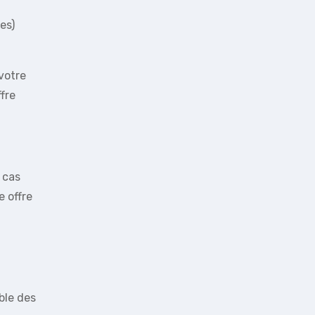
es)
votre
fre
 cas
e offre
ble des